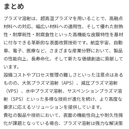
まとめ
プラズマ溶射は、超高温プラズマを用いることで、高融点
材料への対応、幅広い材料への適用性、そして優れた耐熱
性・耐摩耗性・耐腐食性といった高機能な皮膜特性を基材
に付与できる革新的な表面改質技術です。航空宇宙、自動
車、電子、医療など、さまざまな産業分野において、製品
の性能向上、長寿命化、そして新たな価値創造に貢献して
います。
設備コストやプロセス管理の難しさといった注意点はある
ものの、大気プラズマ溶射（APS）、減圧プラズマ溶射
（VPS）、水中プラズマ溶射、サスペンションプラズマ溶
射（SPS）といった多様な技術が進化を続け、より高度な
要求に応えるソリューションを提供しています。
貴社の製品や技術において、表面の機能性向上や耐久性強
化が課題となっている場合、プラズマ溶射は強力な解決策