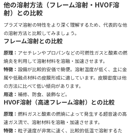
他の溶射方法（フレーム溶射・HVOF溶
射）との比較
プラズマ溶射の特性をより深く理解するため、代表的な他
の溶射方法と比較してみましょう。
フレーム溶射との比較
原理：
アセチレンやプロパンなどの可燃性ガスと酸素の燃
焼炎を利用して溶射材料を溶融・加速させます。
特徴：
設備が比較的安価で簡便。溶射温度が低く、主に金
属や低融点材料の皮膜形成に適しています。皮膜密度は他
の方法に比べて低い傾向があります。
用途：
補修、防食、装飾など。
HVOF溶射（高速フレーム溶射）との比較
原理：
燃料ガスと酸素の燃焼によって発生する超音速の高
速ガス流で、溶射材料を溶融・加速させます。
特徴：
粒子速度が非常に速く、比較的低温で溶射するた