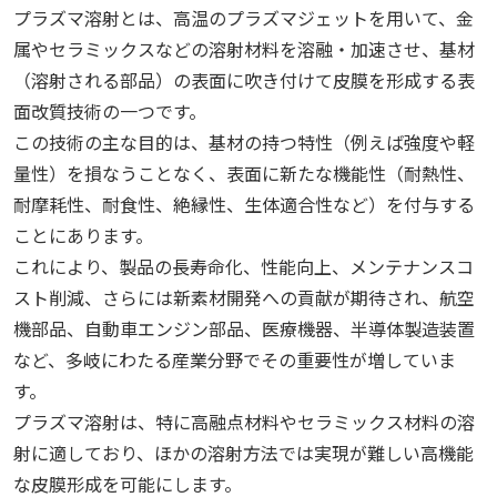
プラズマ溶射とは、高温のプラズマジェットを用いて、金
属やセラミックスなどの溶射材料を溶融・加速させ、基材
（溶射される部品）の表面に吹き付けて皮膜を形成する表
面改質技術の一つです。
この技術の主な目的は、基材の持つ特性（例えば強度や軽
量性）を損なうことなく、表面に新たな機能性（耐熱性、
耐摩耗性、耐食性、絶縁性、生体適合性など）を付与する
ことにあります。
これにより、製品の長寿命化、性能向上、メンテナンスコ
スト削減、さらには新素材開発への貢献が期待され、航空
機部品、自動車エンジン部品、医療機器、半導体製造装置
など、多岐にわたる産業分野でその重要性が増していま
す。
プラズマ溶射は、特に高融点材料やセラミックス材料の溶
射に適しており、ほかの溶射方法では実現が難しい高機能
な皮膜形成を可能にします。