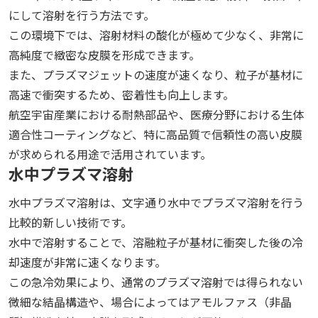
にして溶射を行う方法です。
この環境下では、溶射材料の酸化が極めて少なく、非常に
高純度で緻密な皮膜を形成できます。
また、プラズマジェットの速度が速くなり、粒子が基材に
高速で衝突するため、密着性も向上します。
航空宇宙産業における耐熱部品や、医療分野における生体
適合性コーティングなど、特に高品質で信頼性の高い皮膜
が求められる用途で活用されています。
水中プラズマ溶射
水中プラズマ溶射は、文字通り水中でプラズマ溶射を行う
比較的新しい技術です。
水中で溶射することで、溶融粒子が基材に衝突した後の冷
却速度が非常に速くなります。
この急冷効果により、通常のプラズマ溶射では得られない
微細な結晶構造や、場合によってはアモルファス（非晶