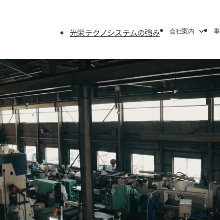
光栄テクノシステムの強み
会社案内
事
会社案内
事業内容
機械・沿革・アクセス
溶射加工
機械加工
溶接加工
特殊加工
動バランス
リエンジニ