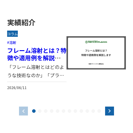
実績紹介
コラム
溶射
フレーム溶射とは？特
徴や適用例を解説しま
す
「フレーム溶射とはどのよ
うな技術なのか」「プラズ
マ溶射などほかの溶射方法
2026/06/11
とどう違うのか」「どのよ
うな場面で活用できるの
か」といった疑問をお持ち
の方も多いのではないで
しょうか。 本記事では、フ