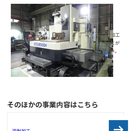
レーム溶射の基本的な仕組
みから種類別の特徴、使用
される材料、そして具体的
一般機械加工
な適用例まで、わかりやす
く解説します。
材料を正確な形状やサイズに加工
し、部品や製品を製造することが
できます。ぜひご確認ください。
一般機械加工を詳しく見る
そのほかの事業内容はこちら
溶射加工